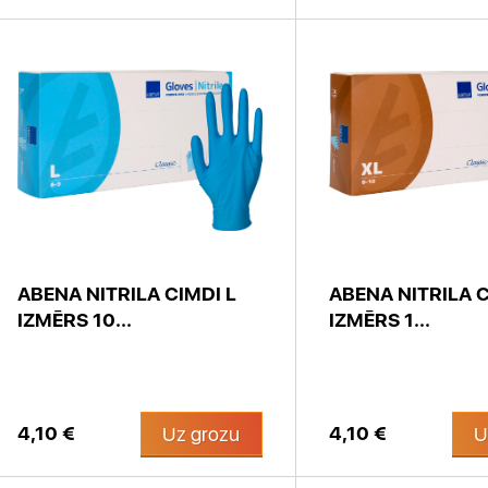
ABENA NITRILA CIMDI L
ABENA NITRILA C
IZMĒRS 10...
IZMĒRS 1...
4,10 €
4,10 €
Uz grozu
U