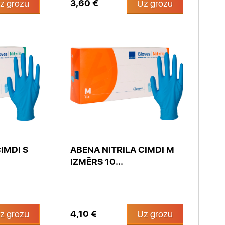
3,60 €
z grozu
Uz grozu
IMDI S
ABENA NITRILA CIMDI M
IZMĒRS 10...
4,10 €
z grozu
Uz grozu