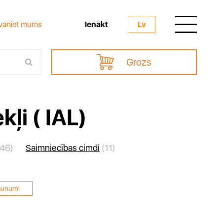
Ienākt
vaniet mums
Lv
Grozs
ļi ( IAL)
46)
Saimniecības cimdi
(11)
aunumi