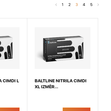
1
2
3
4
5
A CIMDI L
BALTLINE NITRILA CIMDI
XL IZMĒR...