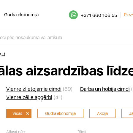
Gudra ekonomija
Piez
+371 660 106 55
AL)
ālas aizsardzības līdzek
Vienreizlietojamie cimdi
(69)
Darba un hobija cimdi
(
Vienreizējie apģērbi
(41)
Visas
Gudra ekonomija
Akcija
J
Atlasīt pēc:
Rādīt