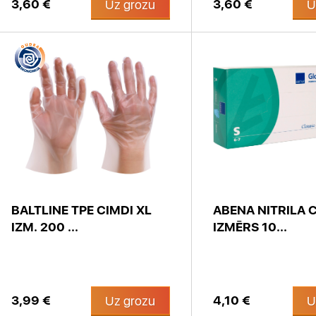
3,60 €
3,60 €
Uz grozu
U
BALTLINE TPE CIMDI XL
ABENA NITRILA C
IZM. 200 ...
IZMĒRS 10...
3,99 €
4,10 €
Uz grozu
U