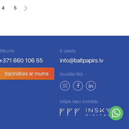
4
5
Tālrunis:
E-pasts:
+371 660 106 55
info@baltpapirs.lv
Sazināties ar mums
Sociālie tīkli:
Mājas lapu izstrāde: