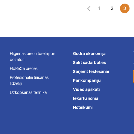
1
2
3
Higiēnas preču turētāji un
Gudra ekonomija
dozatori
Sākt sadarboties
HoReCa preces
Saņemt testēšanai
Profesionālie tīrīšanas
Par kompāniju
līdzekļi
Video apskati
Uzkopšanas tehnika
Iekārtu noma
Noteikumi