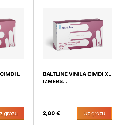
 CIMDI L
BALTLINE VINILA CIMDI XL
IZMĒRS...
2,80 €
z grozu
Uz grozu