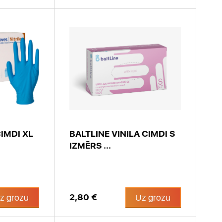
IMDI XL
BALTLINE VINILA CIMDI S
IZMĒRS ...
2,80 €
z grozu
Uz grozu