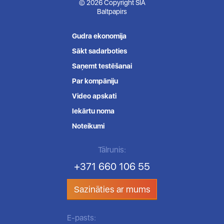
© 2026 Copyright SIA
Baltpapirs
Gudra ekonomija
Sākt sadarboties
Saņemt testēšanai
Par kompāniju
Video apskati
Iekārtu noma
Noteikumi
Tālrunis:
+371 660 106 55
Sazināties ar mums
E-pasts: