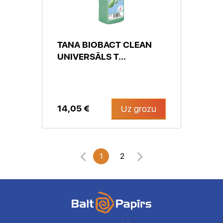
TANA BIOBACT CLEAN
UNIVERSĀLS T...
14,05 €
Uz grozu
1
2