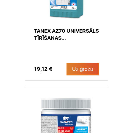
TANEX AZ70 UNIVERSĀLS
TĪRĪŠANAS...
19,12 €
Uz grozu