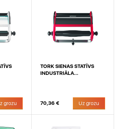
ATĪVS
TORK SIENAS STATĪVS
INDUSTRIĀLA...
70,36 €
z grozu
Uz grozu