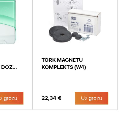
TORK MAGNETU
DOZ...
KOMPLEKTS (W4)
22,34 €
z grozu
Uz grozu