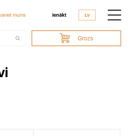
Ienākt
vaniet mums
Lv
Grozs
vi