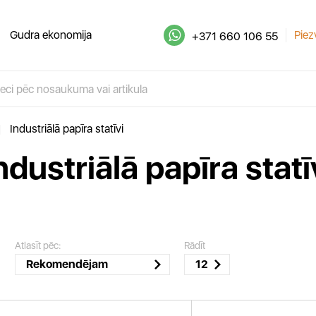
Gudra ekonomija
Piez
+371 660 106 55
|
Industriālā papīra statīvi
ndustriālā papīra statī
Atlasīt pēc:
Rādīt
Rekomendējam
12