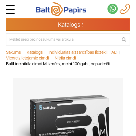
Katalogs
Sākums
|
Katalogs
|
Individuālas aizsardzības līdzekļi ( IAL)
|
Vienreizlietojamie cimdi
|
Nitrila cimdi
|
BaltLine nitrila cimdi M izmērs, melni 100 gab., nepūderēti