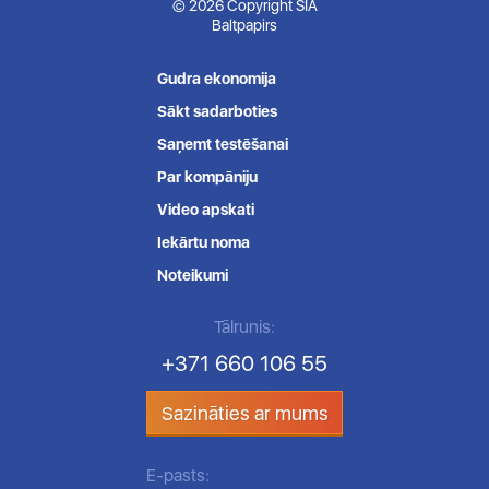
© 2026 Copyright SIA
Baltpapirs
Gudra ekonomija
Sākt sadarboties
Saņemt testēšanai
Par kompāniju
Video apskati
Iekārtu noma
Noteikumi
Tālrunis:
+371 660 106 55
Sazināties ar mums
E-pasts: