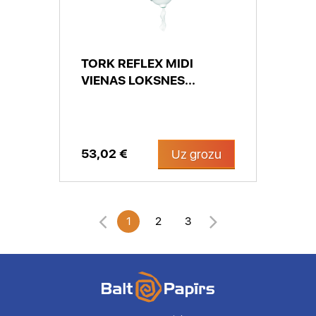
TORK REFLEX MIDI
VIENAS LOKSNES...
53,02 €
Uz grozu
1
2
3