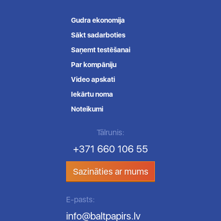
Gudra ekonomija
Sākt sadarboties
Saņemt testēšanai
Par kompāniju
Video apskati
Iekārtu noma
Noteikumi
Tālrunis:
+371 660 106 55
Sazināties ar mums
E-pasts:
info@baltpapirs.lv