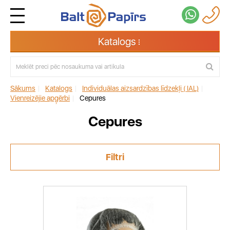
Katalogs
Sākums
|
Katalogs
|
Individuālas aizsardzības līdzekļi ( IAL)
|
Vienreizējie apģērbi
|
Cepures
Cepures
Filtri