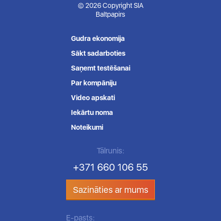
© 2026 Copyright SIA
Baltpapirs
Gudra ekonomija
Sākt sadarboties
Saņemt testēšanai
Par kompāniju
Video apskati
Iekārtu noma
Noteikumi
Tālrunis:
+371 660 106 55
Sazināties ar mums
E-pasts: