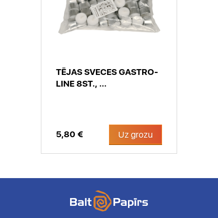
TĒJAS SVECES GASTRO-
LINE 8ST., ...
5,80 €
Uz grozu