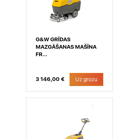
G&W GRĪDAS
MAZGĀŠANAS MAŠĪNA
FR...
3 146,00 €
Uz grozu