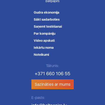
Baltpapirs
Gudra ekonomija
Sākt sadarboties
Saņemt testēšanai
Par kompāniju
Video apskati
Iekārtu noma
Noteikumi
Tālrunis:
+371 660 106 55
Sazināties ar mums
E-pasts: