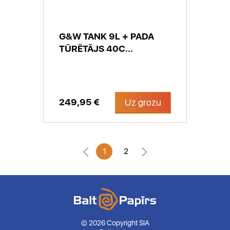
G&W TANK 9L + PADA
TŪRĒTĀJS 40C...
249,95 €
Uz grozu
1
2
© 2026 Copyright SIA