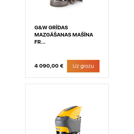
G&W GRĪDAS
MAZGĀŠANAS MAŠĪNA
FR...
4 090,00 €
Uz grozu