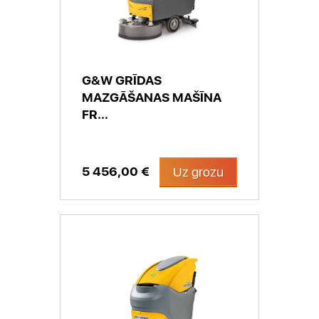
G&W GRĪDAS
MAZGĀŠANAS MAŠĪNA
FR...
5 456,00 €
Uz grozu