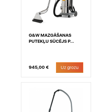
G&W MAZGĀŠANAS
PUTEKĻU SŪCĒJS P...
945,00 €
Uz grozu