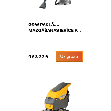
G&W PAKLĀJU
MAZGĀŠANAS IERĪCE P...
493,00 €
Uz grozu