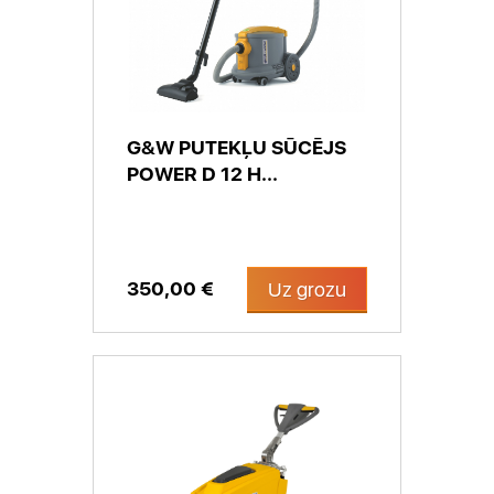
G&W PUTEKĻU SŪCĒJS
POWER D 12 H...
350,00 €
Uz grozu