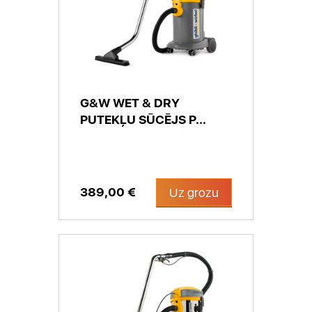
G&W WET & DRY
PUTEKĻU SŪCĒJS P...
389,00 €
Uz grozu