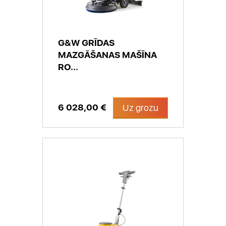
G&W GRĪDAS
MAZGĀŠANAS MAŠĪNA
RO...
6 028,00 €
Uz grozu