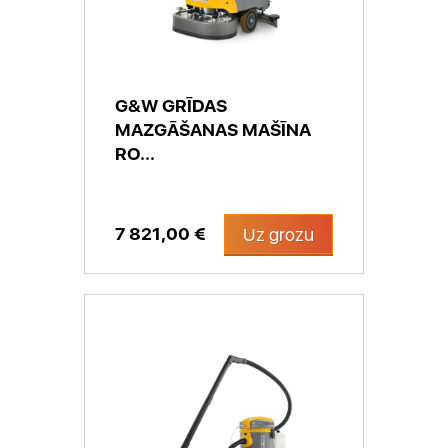
G&W GRĪDAS
MAZGĀŠANAS MAŠĪNA
RO...
7 821,00 €
Uz grozu