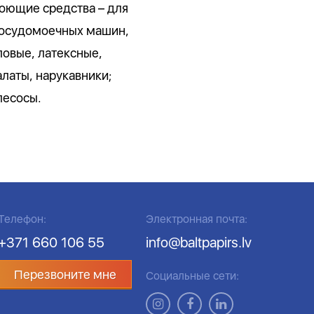
оющие средства – для
 посудомоечных машин,
ловые, латексные,
латы, нарукавники;
лесосы.
Телефон:
Электронная почта:
+371 660 106 55
info@baltpapirs.lv
Перезвоните мне
Социальные сети: