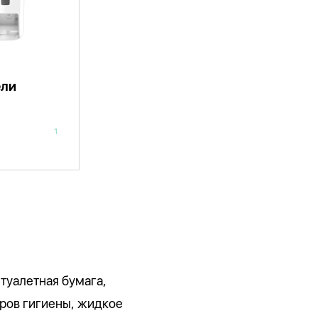
ели
1
 туалетная бумага,
ров гигиены, жидкое