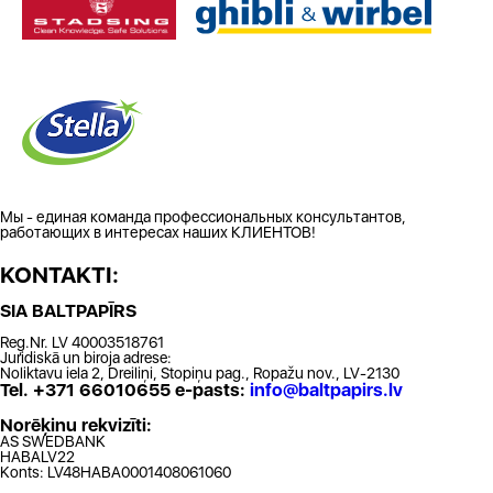
Мы - единая команда профессиональных консультантов,
работающих в интересах наших КЛИЕНТОВ!
KONTAKTI:
SIA BALTPAPĪRS
Reģ.Nr. LV 40003518761
Juridiskā un biroja adrese:
Noliktavu iela 2, Dreiliņi, Stopiņu pag., Ropažu nov., LV-2130
Tel. +371 66010655 e-pasts:
info@baltpapirs.lv
Norēķinu rekvizīti:
AS SWEDBANK
HABALV22
Konts: LV48HABA0001408061060