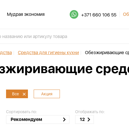
Мудрая экономия
Об
+371 660 106 55
дства
|
Средства для гигиены кухни
|
Обезжиривающие ср
зжиривающие сред
Все
Акция
Сортировать по:
Отображать по:
Рекомендуем
12