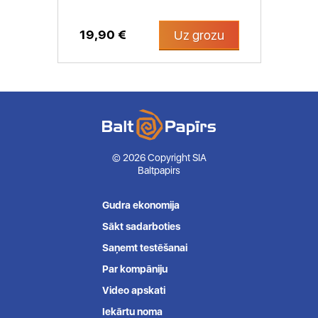
19,90 €
Uz grozu
© 2026 Copyright SIA
Baltpapirs
Gudra ekonomija
Sākt sadarboties
Saņemt testēšanai
Par kompāniju
Video apskati
Iekārtu noma