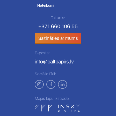
Noteikumi
Tālrunis:
+371 660 106 55
Sazināties ar mums
E-pasts:
info@baltpapirs.lv
Sociālie tīkli:
Mājas lapu izstrāde: