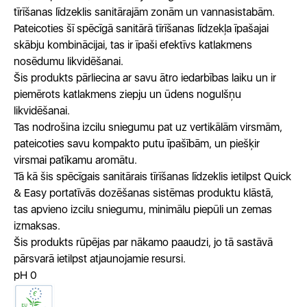
tīrīšanas līdzeklis sanitārajām zonām un vannasistabām.
Pateicoties šī spēcīgā sanitārā tīrīšanas līdzekļa īpašajai
skābju kombinācijai, tas ir īpaši efektīvs katlakmens
nosēdumu likvidēšanai.
Šis produkts pārliecina ar savu ātro iedarbības laiku un ir
piemērots katlakmens ziepju un ūdens nogulšņu
likvidēšanai.
Tas nodrošina izcilu sniegumu pat uz vertikālām virsmām,
pateicoties savu kompakto putu īpašībām, un piešķir
virsmai patīkamu aromātu.
Tā kā šis spēcīgais sanitārais tīrīšanas līdzeklis ietilpst Quick
& Easy portatīvās dozēšanas sistēmas produktu klāstā,
tas apvieno izcilu sniegumu, minimālu piepūli un zemas
izmaksas.
Šis produkts rūpējas par nākamo paaudzi, jo tā sastāvā
pārsvarā ietilpst atjaunojamie resursi.
pH 0