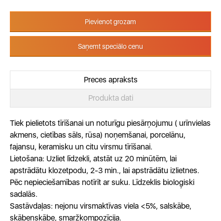
Pievienot grozam
Saņemt speciālo cenu
Preces apraksts
Produkta dati
Tiek pielietots tīrīšanai un noturīgu piesārņojumu ( urīnvielas
akmens, cietības sāls, rūsa) noņemšanai, porcelānu,
fajansu, keramisku un citu virsmu tīrīšanai.
Lietošana: Uzliet līdzekli, atstāt uz 20 minūtēm, lai
apstrādātu klozetpodu, 2-3 min., lai apstrādātu izlietnes.
Pēc nepieciešamības notīrīt ar suku. Līdzeklis bioloģiski
sadalās.
Sastāvdaļas: nejonu virsmaktīvas viela <5%, salskābe,
skābeņskābe, smaržkompozīcija.