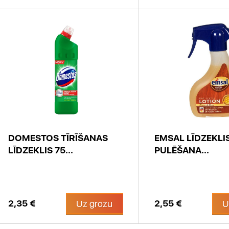
DOMESTOS TĪRĪŠANAS
EMSAL LĪDZEKLI
LĪDZEKLIS 75...
PULĒŠANA...
2,35 €
2,55 €
Uz grozu
U