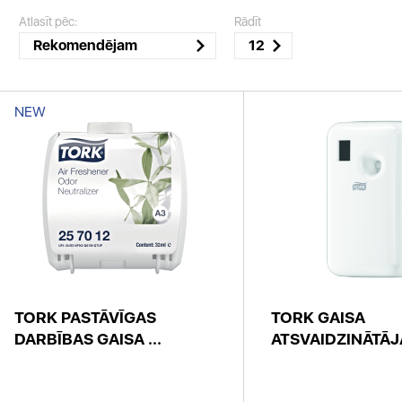
Atlasīt pēc:
Rādīt
Rekomendējam
12
NEW
TORK PASTĀVĪGAS
TORK GAISA
DARBĪBAS GAISA ...
ATSVAIDZINĀTĀJ