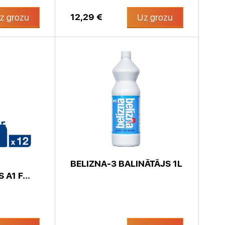
12,29 €
z grozu
Uz grozu
BELIZNA-3 BALINĀTĀJS 1L
A1 F...