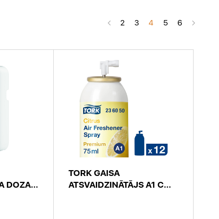
2
3
4
5
6
TORK GAISA
A DOZA...
ATSVAIDZINĀTĀJS A1 C...