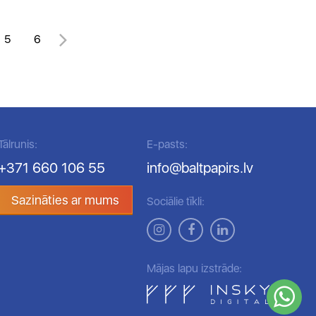
5
6
Tālrunis:
E-pasts:
+371 660 106 55
info@baltpapirs.lv
Sazināties ar mums
Sociālie tīkli:
Mājas lapu izstrāde: