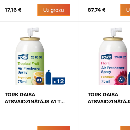
17,16 €
87,74 €
Uz grozu
U
TORK GAISA
TORK GAISA
ATSVAIDZINĀTĀJS A1 T...
ATSVAIDZINĀTĀJS 