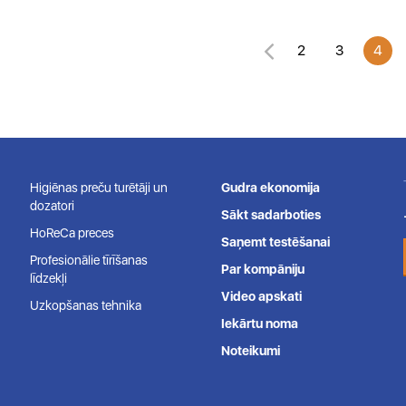
2
3
4
Higiēnas preču turētāji un
Gudra ekonomija
dozatori
Sākt sadarboties
HoReCa preces
Saņemt testēšanai
Profesionālie tīrīšanas
Par kompāniju
līdzekļi
Video apskati
Uzkopšanas tehnika
Iekārtu noma
Noteikumi