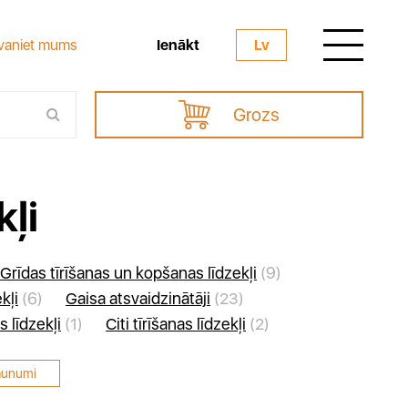
Ienākt
vaniet mums
Lv
Grozs
ļi
Grīdas tīrīšanas un kopšanas līdzekļi
(9)
kļi
(6)
Gaisa atsvaidzinātāji
(23)
s līdzekļi
(1)
Citi tīrīšanas līdzekļi
(2)
aunumi