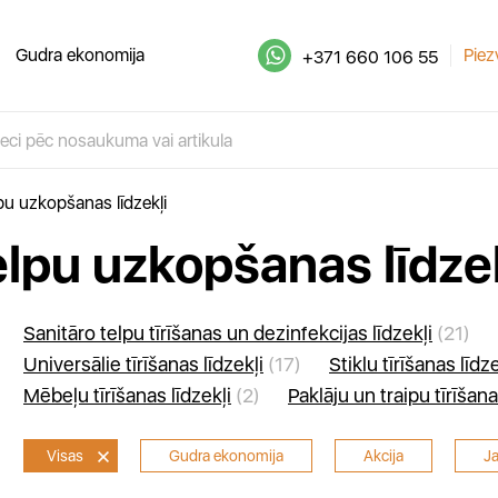
Gudra ekonomija
Piez
+371 660 106 55
pu uzkopšanas līdzekļi
elpu uzkopšanas līdzek
Sanitāro telpu tīrīšanas un dezinfekcijas līdzekļi
(21)
Universālie tīrīšanas līdzekļi
(17)
Stiklu tīrīšanas līdze
Mēbeļu tīrīšanas līdzekļi
(2)
Paklāju un traipu tīrīšana
Visas
Gudra ekonomija
Akcija
J