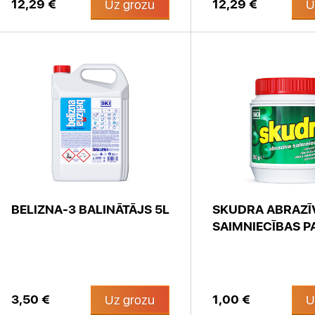
12,29 €
12,29 €
Uz grozu
U
BELIZNA-3 BALINĀTĀJS 5L
SKUDRA ABRAZĪ
SAIMNIECĪBAS PA
3,50 €
1,00 €
Uz grozu
U