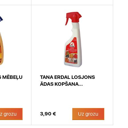
S MĒBEĻU
TANA ERDAL LOSJONS
ĀDAS KOPŠANA...
3,90 €
z grozu
Uz grozu