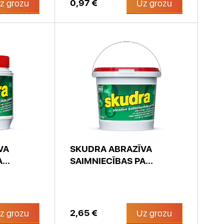
0,97 €
z grozu
Uz grozu
VA
SKUDRA ABRAZĪVA
...
SAIMNIECĪBAS PA...
2,65 €
z grozu
Uz grozu