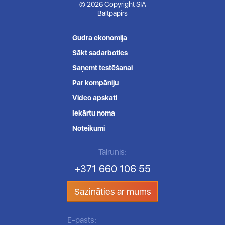
© 2026 Copyright SIA
Baltpapirs
Gudra ekonomija
Sākt sadarboties
Saņemt testēšanai
Par kompāniju
Video apskati
Iekārtu noma
Noteikumi
Tālrunis:
+371 660 106 55
Sazināties ar mums
E-pasts: