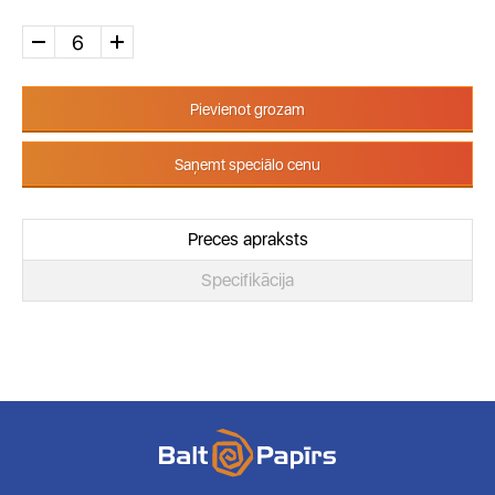
Pievienot grozam
Saņemt speciālo cenu
Preces apraksts
Specifikācija