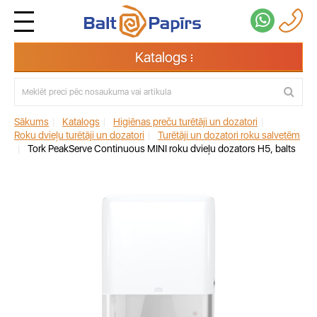
Katalogs
Sākums
|
Katalogs
|
Higiēnas preču turētāji un dozatori
|
Roku dvieļu turētāji un dozatori
|
Turētāji un dozatori roku salvetēm
|
Tork PeakServe Continuous MINI roku dvieļu dozators H5, balts