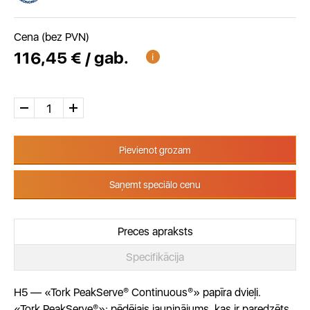
Cena (bez PVN)
116,45 € / gab.
Pievienot grozam
Saņemt speciālo cenu
Preces apraksts
Specifikācija
H5 — «Tork PeakServe® Continuous®» papīra dvieļi.
«Tork PeakServe®»: pēdējais jauninājums, kas ir paredzēts