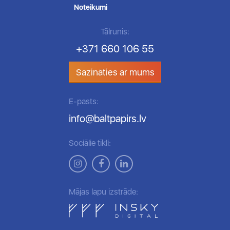
Noteikumi
Tālrunis:
+371 660 106 55
Sazināties ar mums
E-pasts:
info@baltpapirs.lv
Sociālie tīkli:
Mājas lapu izstrāde: