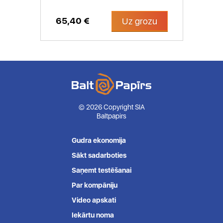
65,40 €
Uz grozu
© 2026 Copyright SIA
Baltpapirs
Gudra ekonomija
Sākt sadarboties
Saņemt testēšanai
Par kompāniju
Video apskati
Iekārtu noma