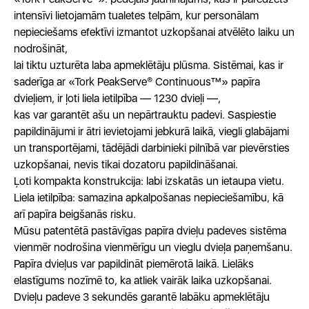
intensīvi lietojamām tualetes telpām, kur personālam
nepieciešams efektīvi izmantot uzkopšanai atvēlēto laiku un
nodrošināt,
lai tiktu uzturēta laba apmeklētāju plūsma. Sistēmai, kas ir
saderīga ar «Tork PeakServe® Continuous™» papīra
dvieļiem, ir ļoti liela ietilpība — 1230 dvieļi —,
kas var garantēt ašu un nepārtrauktu padevi. Saspiestie
papildinājumi ir ātri ievietojami jebkurā laikā, viegli glabājami
un transportējami, tādējādi darbinieki pilnībā var pievērsties
uzkopšanai, nevis tikai dozatoru papildināšanai.
Ļoti kompakta konstrukcija: labi izskatās un ietaupa vietu.
Liela ietilpība: samazina apkalpošanas nepieciešamību, kā
arī papīra beigšanās risku.
Mūsu patentētā pastāvīgas papīra dvieļu padeves sistēma
vienmēr nodrošina vienmērīgu un vieglu dvieļa paņemšanu.
Papīra dvieļus var papildināt piemērotā laikā. Lielāks
elastīgums nozīmē to, ka atliek vairāk laika uzkopšanai.
Dvieļu padeve 3 sekundēs garantē labāku apmeklētāju