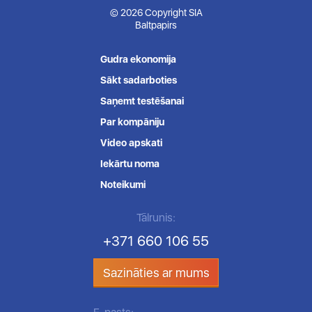
© 2026 Copyright SIA
Baltpapirs
Gudra ekonomija
Sākt sadarboties
Saņemt testēšanai
Par kompāniju
Video apskati
Iekārtu noma
Noteikumi
Tālrunis:
+371 660 106 55
Sazināties ar mums