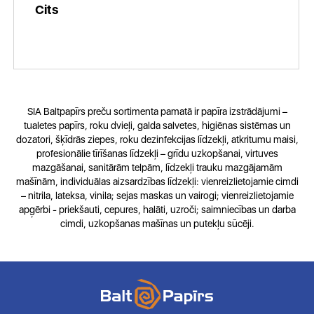
Cits
SIA Baltpapīrs preču sortimenta pamatā ir papīra izstrādājumi –
tualetes papīrs, roku dvieļi, galda salvetes, higiēnas sistēmas un
dozatori, šķīdrās ziepes, roku dezinfekcijas līdzekļi, atkritumu maisi,
profesionālie tīrīšanas līdzekļi – grīdu uzkopšanai, virtuves
mazgāšanai, sanitārām telpām, līdzekļi trauku mazgājamām
mašīnām, individuālas aizsardzības līdzekļi: vienreizlietojamie cimdi
– nitrila, lateksa, vinila; sejas maskas un vairogi; vienreizlietojamie
apģērbi - priekšauti, cepures, halāti, uzroči; saimniecības un darba
cimdi, uzkopšanas mašīnas un putekļu sūcēji.