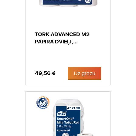
TORK ADVANCED M2
PAPĪRA DVIEĻI,...
49,56 €
Uz grozu