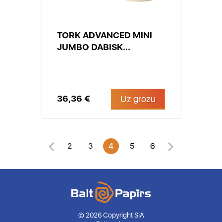
TORK ADVANCED MINI
JUMBO DABISK...
36,36 €
Uz grozu
2
3
4
5
6
© 2026 Copyright SIA