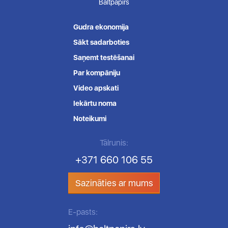
Baltpapirs
Gudra ekonomija
Sākt sadarboties
Saņemt testēšanai
Par kompāniju
Video apskati
Iekārtu noma
Noteikumi
Tālrunis:
+371 660 106 55
Sazināties ar mums
E-pasts: