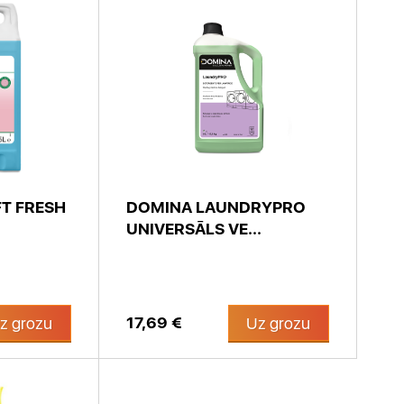
T FRESH
DOMINA LAUNDRYPRO
UNIVERSĀLS VE...
17,69 €
z grozu
Uz grozu