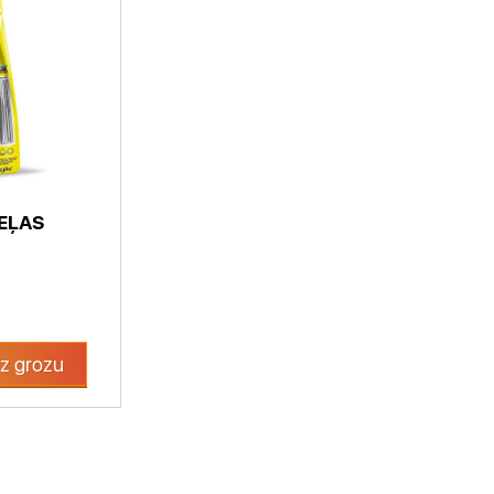
EĻAS
z grozu