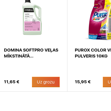
DOMINA SOFTPRO VEĻAS
PUROX COLOR V
MĪKSTINĀTĀ...
PULVERIS 10KG
11,65 €
15,95 €
Uz grozu
U