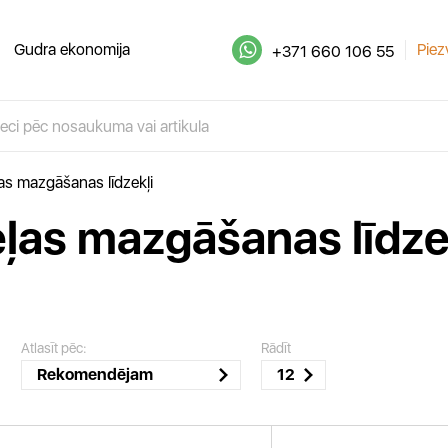
Gudra ekonomija
Piez
+371 660 106 55
as mazgāšanas līdzekļi
ļas mazgāšanas līdze
Atlasīt pēc:
Rādīt
Rekomendējam
12