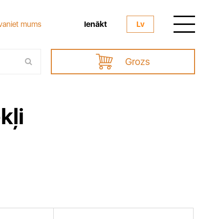
Ienākt
vaniet mums
Lv
Grozs
kļi