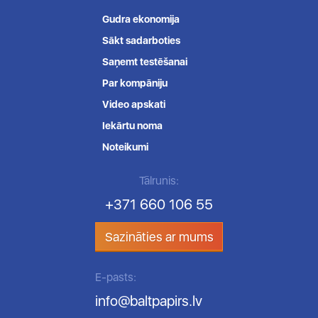
Gudra ekonomija
Sākt sadarboties
Saņemt testēšanai
Par kompāniju
Video apskati
Iekārtu noma
Noteikumi
Tālrunis:
+371 660 106 55
Sazināties ar mums
E-pasts:
info@baltpapirs.lv