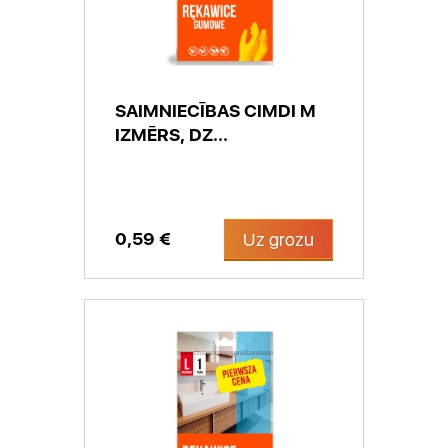
SAIMNIECĪBAS CIMDI M
IZMĒRS, DZ...
0,59 €
Uz grozu