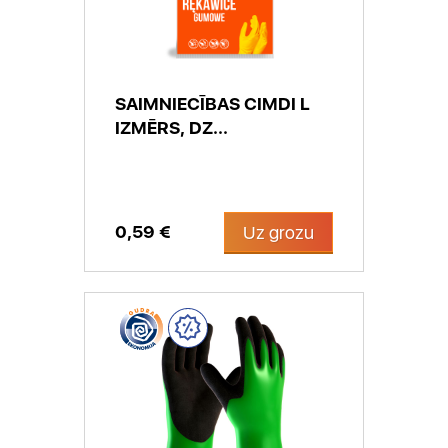
SAIMNIECĪBAS CIMDI L
IZMĒRS, DZ...
0,59 €
Uz grozu