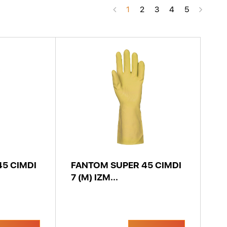
1
2
3
4
5
5 CIMDI
FANTOM SUPER 45 CIMDI
7 (M) IZM...