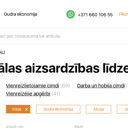
Gudra ekonomija
Piez
+371 660 106 55
AL)
ālas aizsardzības līdzek
Vienreizlietojamie cimdi
(69)
Darba un hobija cimdi
(
Vienreizējie apģērbi
(41)
Visas
Gudra ekonomija
Akcija
J
Atlasīt pēc:
Rādīt