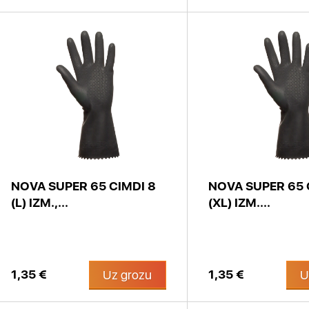
NOVA SUPER 65 CIMDI 8
NOVA SUPER 65 
(L) IZM.,...
(XL) IZM....
1,35 €
1,35 €
Uz grozu
U