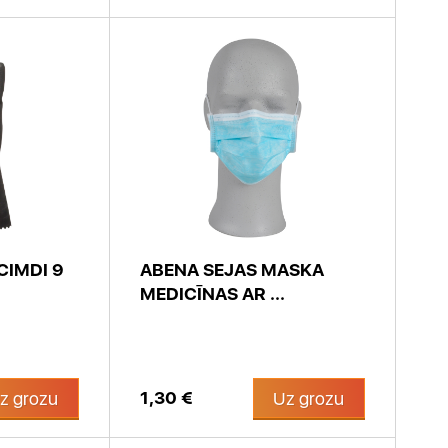
CIMDI 9
ABENA SEJAS MASKA
MEDICĪNAS AR ...
1,30 €
z grozu
Uz grozu