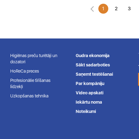
1
2
3
Higiēnas preču turētāji un
Gudra ekonomija
dozatori
Sākt sadarboties
HoReCa preces
Saņemt testēšanai
Profesionālie tīrīšanas
Par kompāniju
līdzekļi
Video apskati
Uzkopšanas tehnika
Iekārtu noma
Noteikumi