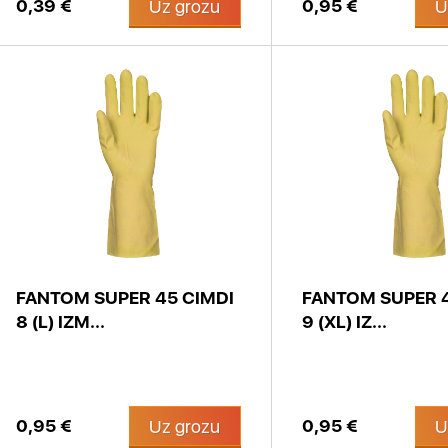
0,39 €
0,95 €
Uz grozu
U
FANTOM SUPER 45 CIMDI
FANTOM SUPER 4
8 (L) IZM...
9 (XL) IZ...
0,95 €
0,95 €
Uz grozu
U