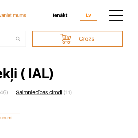
Ienākt
vaniet mums
Lv
Grozs
ļi ( IAL)
46)
Saimniecības cimdi
(11)
aunumi