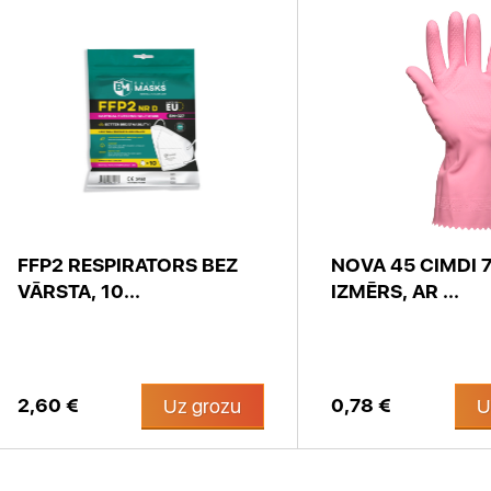
FFP2 RESPIRATORS BEZ
NOVA 45 CIMDI 7
VĀRSTA, 10...
IZMĒRS, AR ...
2,60 €
0,78 €
Uz grozu
U