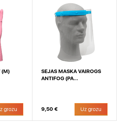
 (M)
SEJAS MASKA VAIROGS
ANTIFOG (PA...
9,50 €
z grozu
Uz grozu