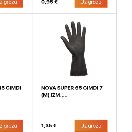
0,95 €
z grozu
Uz grozu
5 CIMDI
NOVA SUPER 65 CIMDI 7
(M) IZM.,...
1,35 €
z grozu
Uz grozu