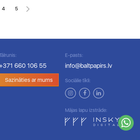
4
5
Tālrunis:
E-pasts:
+371 660 106 55
info@baltpapirs.lv
Sazināties ar mums
Sociālie tīkli:
Mājas lapu izstrāde: