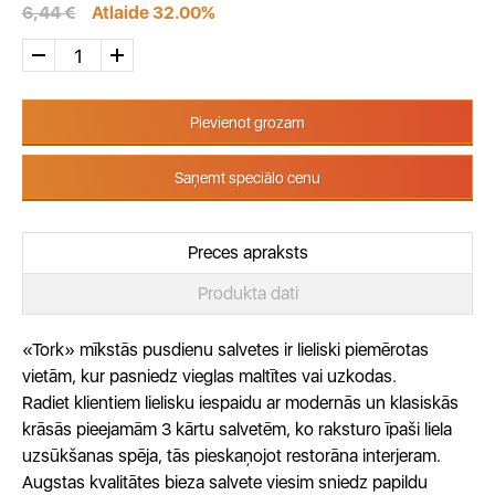
6,44 €
Atlaide 32.00%
Pievienot grozam
Saņemt speciālo cenu
Preces apraksts
Produkta dati
«Tork» mīkstās pusdienu salvetes ir lieliski piemērotas
vietām, kur pasniedz vieglas maltītes vai uzkodas.
Radiet klientiem lielisku iespaidu ar modernās un klasiskās
krāsās pieejamām 3 kārtu salvetēm, ko raksturo īpaši liela
uzsūkšanas spēja, tās pieskaņojot restorāna interjeram.
Augstas kvalitātes bieza salvete viesim sniedz papildu