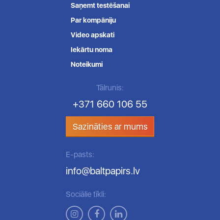
Saņemt testēšanai
Par kompāniju
Video apskati
Iekārtu noma
Noteikumi
Tālrunis:
+371 660 106 55
Sazināties ar mums
E-pasts:
info@baltpapirs.lv
Sociālie tīkli: