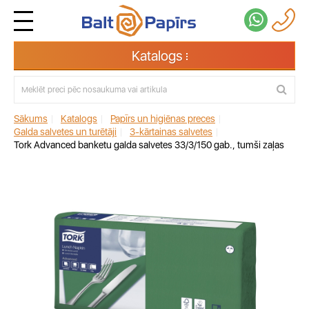
Katalogs
Sākums
|
Katalogs
|
Papīrs un higiēnas preces
|
Galda salvetes un turētāji
|
3-kārtainas salvetes
|
Tork Advanced banketu galda salvetes 33/3/150 gab., tumši zaļas