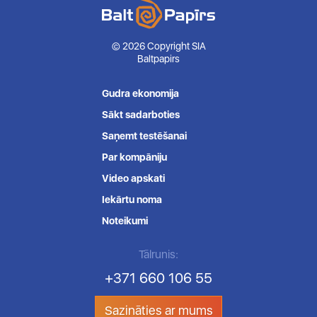
© 2026 Copyright SIA
Baltpapirs
Gudra ekonomija
Sākt sadarboties
Saņemt testēšanai
Par kompāniju
Video apskati
Iekārtu noma
Noteikumi
Tālrunis:
+371 660 106 55
Sazināties ar mums