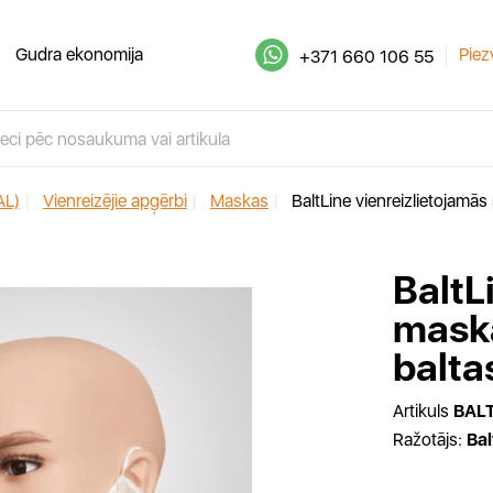
Gudra ekonomija
Piez
+371 660 106 55
AL)
|
Vienreizējie apģērbi
|
Maskas
|
BaltLine vienreizlietojamā
BaltL
maska
balta
Artikuls
BAL
Ražotājs:
Bal