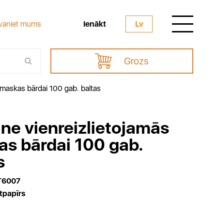
Ienākt
vaniet mums
Lv
Grozs
s maskas bārdai 100 gab. baltas
ine vienreizlietojamās
s bārdai 100 gab.
s
T6007
tpapīrs