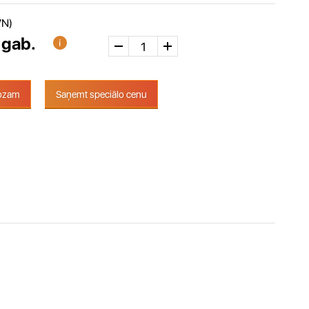
VN)
/ gab.
rozam
Saņemt speciālo cenu