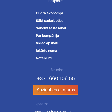
Baltpapirs
Gudra ekonomija
Sākt sadarboties
Saņemt testēšanai
Par kompāniju
Video apskati
Iekārtu noma
Noteikumi
Tālrunis:
+371 660 106 55
Sazināties ar mums
E-pasts: