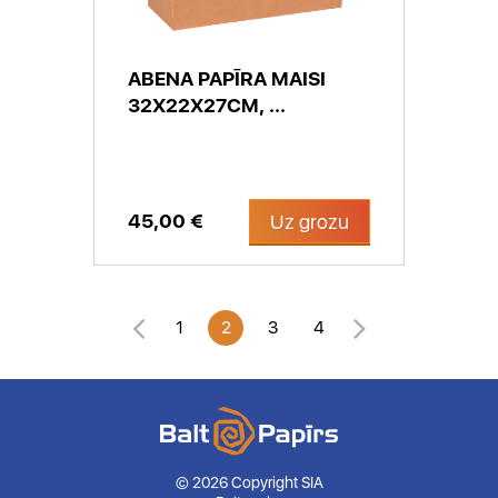
ABENA PAPĪRA MAISI
32X22X27CM, ...
45,00 €
Uz grozu
1
2
3
4
© 2026 Copyright SIA