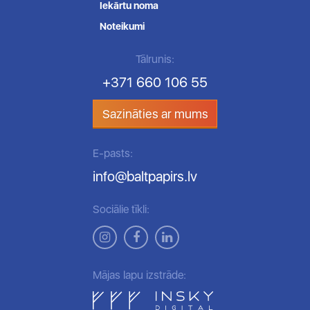
Iekārtu noma
Noteikumi
Tālrunis:
+371 660 106 55
Sazināties ar mums
E-pasts:
info@baltpapirs.lv
Sociālie tīkli:
Mājas lapu izstrāde: