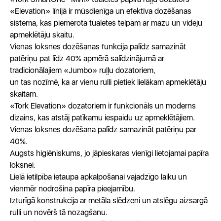
«Elevation» līnijā ir mūsdienīga un efektīva dozēšanas
sistēma, kas piemērota tualetes telpām ar mazu un vidēju
apmeklētāju skaitu.
Vienas loksnes dozēšanas funkcija palīdz samazināt
patēriņu pat līdz 40% apmērā salīdzinājumā ar
tradicionālajiem «Jumbo» ruļļu dozatoriem,
un tas nozīmē, ka ar vienu rulli pietiek lielākam apmeklētāju
skaitam.
«Tork Elevation» dozatoriem ir funkcionāls un moderns
dizains, kas atstāj patīkamu iespaidu uz apmeklētājiem.
Vienas loksnes dozēšana palīdz samazināt patēriņu par
40%.
Augsts higiēniskums, jo jāpieskaras vienīgi lietojamai papīra
loksnei.
Lielā ietilpība ietaupa apkalpošanai vajadzīgo laiku un
vienmēr nodrošina papīra pieejamību.
Izturīgā konstrukcija ar metāla slēdzeni un atslēgu aizsargā
rulli un novērš tā nozagšanu.