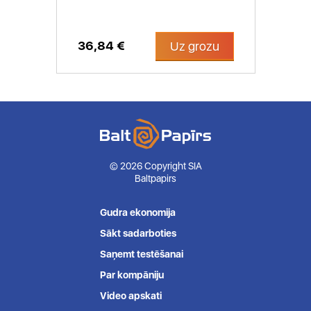
36,84 €
Uz grozu
© 2026 Copyright SIA
Baltpapirs
Gudra ekonomija
Sākt sadarboties
Saņemt testēšanai
Par kompāniju
Video apskati