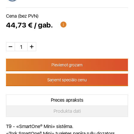
Cena (bez PVN)
44,73 € / gab.
Pievienot grozam
Saņemt speciālo cenu
Preces apraksts
Produkta dati
T9 - «SmartOne® Mini» sistēma.
«Tork SmartOne® Mini» tualetes papīra ruļļu dozators