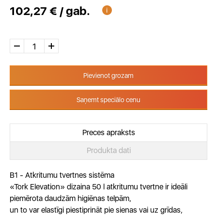
102,27 € / gab.
Pievienot grozam
Saņemt speciālo cenu
Preces apraksts
Produkta dati
B1 - Atkritumu tvertnes sistēma
«Tork Elevation» dizaina 50 l atkritumu tvertne ir ideāli
piemērota daudzām higiēnas telpām,
un to var elastīgi piestiprināt pie sienas vai uz grīdas,