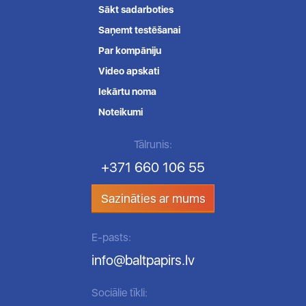
Sākt sadarboties
Saņemt testēšanai
Par kompāniju
Video apskati
Iekārtu noma
Noteikumi
Tālrunis:
+371 660 106 55
Sazināties ar mums
E-pasts:
info@baltpapirs.lv
Sociālie tīkli: