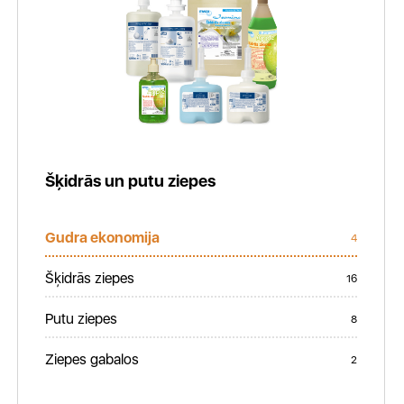
Šķidrās un putu ziepes
Gudra ekonomija
4
Šķidrās ziepes
16
Putu ziepes
8
Ziepes gabalos
2