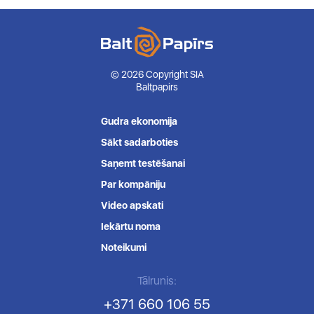
© 2026 Copyright SIA
Baltpapirs
Gudra ekonomija
Sākt sadarboties
Saņemt testēšanai
Par kompāniju
Video apskati
Iekārtu noma
Noteikumi
Tālrunis:
+371 660 106 55