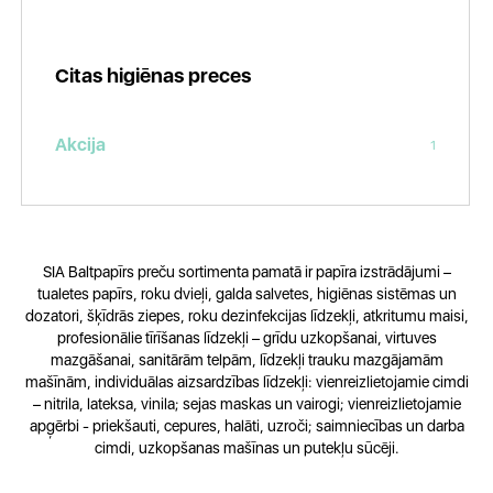
Citas higiēnas preces
Akcija
1
SIA Baltpapīrs preču sortimenta pamatā ir papīra izstrādājumi –
tualetes papīrs, roku dvieļi, galda salvetes, higiēnas sistēmas un
dozatori, šķīdrās ziepes, roku dezinfekcijas līdzekļi, atkritumu maisi,
profesionālie tīrīšanas līdzekļi – grīdu uzkopšanai, virtuves
mazgāšanai, sanitārām telpām, līdzekļi trauku mazgājamām
mašīnām, individuālas aizsardzības līdzekļi: vienreizlietojamie cimdi
– nitrila, lateksa, vinila; sejas maskas un vairogi; vienreizlietojamie
apģērbi - priekšauti, cepures, halāti, uzroči; saimniecības un darba
cimdi, uzkopšanas mašīnas un putekļu sūcēji.