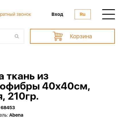
Вход
ратный звонок
Ru
Корзина
a ткань из
офибры 40x40см,
, 210гр.
168453
ель:
Abena