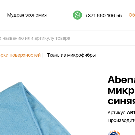
Мудрая экономия
Об
+371 660 106 55
орки поверхностей
|
Ткань из микрофибры
Aben
микр
синяя
Артикул
AB
Производит