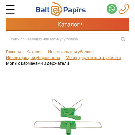
Каталог
Главная
|
Каталог
|
Инвентарь для уборки
|
Инвентарь для уборки пола
|
Мопы, держатели, рукоятки
|
Мопы с карманами и держатели