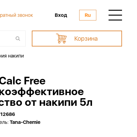
Вход
ратный звонок
Ru
Корзина
ния накипи
Calc Free
коэффективное
ство от накипи 5л
712686
ель:
Tana-Chemie