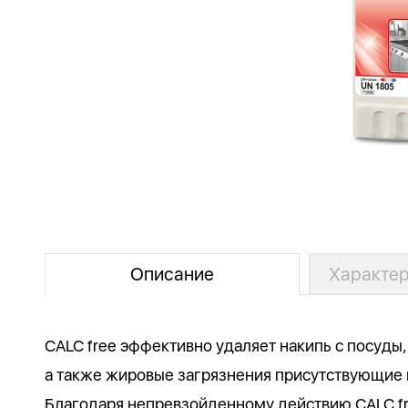
Описание
Характер
CALC free эффективно удаляет накипь с посуды,
а также жировые загрязнения присутствующие
Благодаря непревзойденному действию CALC fr