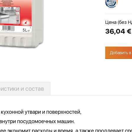
Цена (без 
36,04 €
Добавить в
истики и состав
 кухонной утвари и поверхностей,
 внутри посудомоечных машин.
ee экономит расходы и время, а также продлевает с