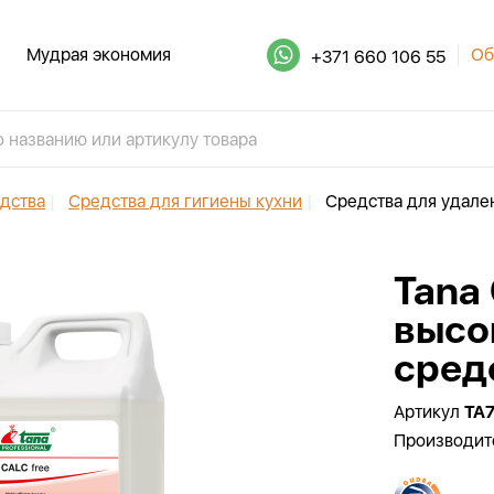
Мудрая экономия
Об
+371 660 106 55
дства
|
Средства для гигиены кухни
|
Средства для удале
Tana 
высо
сред
Артикул
TA
Производит