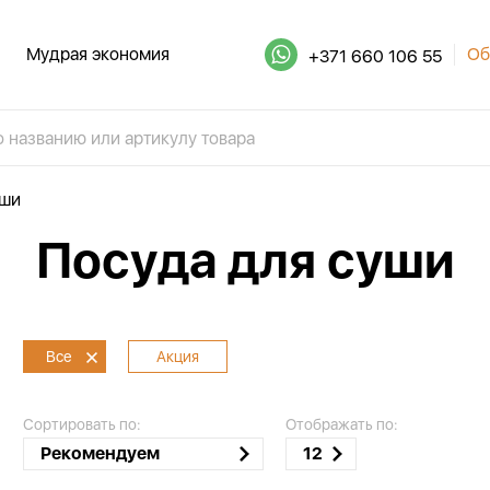
Мудрая экономия
Об
+371 660 106 55
уши
Посуда для суши
Все
Акция
Сортировать по:
Отображать по:
Рекомендуем
12